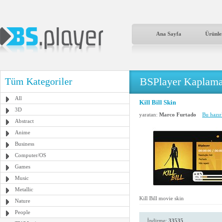
Ana Sayfa
Ürünle
BSPlayer Kaplama
Tüm Kategoriler
All
Kill Bill Skin
3D
yaratan:
Marco Furtado
Bu hazır
Abstract
Anime
Business
Computer/OS
Games
Music
Metallic
Kill Bill movie skin
Nature
People
İndirme:
33535