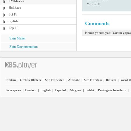
TV/Movies
Yorum: 0
Holidays
Sci-Fi
Stylish
Comments
Top 10
Henüz yorum yok. Yorum yapara
Skin Maker
Skin Documentation
Tanıtım
|
Gizlilik İlkeleri
|
Son Haberler
|
Affiliate
|
Site Haritası
|
İletişim
|
Yasal U
Български
|
Deutsch
|
English
|
Español
|
Magyar
|
Polski
|
Português brasileiro
|