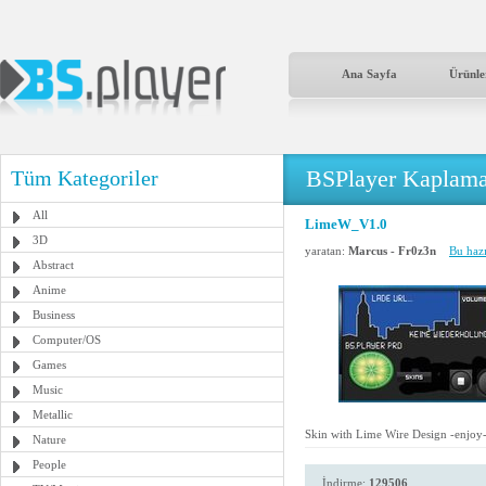
Ana Sayfa
Ürünle
BSPlayer Kaplama
Tüm Kategoriler
All
LimeW_V1.0
3D
yaratan:
Marcus - Fr0z3n
Bu hazı
Abstract
Anime
Business
Computer/OS
Games
Music
Metallic
Skin with Lime Wire Design -enjoy-
Nature
People
İndirme:
129506