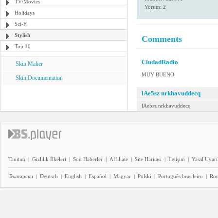
TV/Movies
Yorum: 2
Holidays
Sci-Fi
Stylish
Comments
Top 10
CiudadRadio
Skin Maker
MUY BUENO
Skin Documentation
lAe5sz nrkhavuddecq
lAe5sz nrkhavuddecq
Tanıtım
|
Gizlilik İlkeleri
|
Son Haberler
|
Affiliate
|
Site Haritası
|
İletişim
|
Yasal Uyarı
Български
|
Deutsch
|
English
|
Español
|
Magyar
|
Polski
|
Português brasileiro
|
Ro