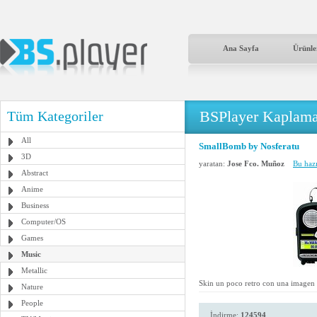
Ana Sayfa
Ürünle
BSPlayer Kaplama
Tüm Kategoriler
All
SmallBomb by Nosferatu
3D
yaratan:
Jose Fco. Muñoz
Bu hazı
Abstract
Anime
Business
Computer/OS
Games
Music
Metallic
Skin un poco retro con una imagen qu
Nature
People
İndirme:
124594