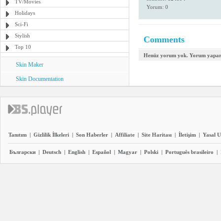
TV/Movies
Yorum: 0
Holidays
Sci-Fi
Stylish
Comments
Top 10
Henüz yorum yok. Yorum yapara
Skin Maker
Skin Documentation
Tanıtım
|
Gizlilik İlkeleri
|
Son Haberler
|
Affiliate
|
Site Haritası
|
İletişim
|
Yasal U
Български
|
Deutsch
|
English
|
Español
|
Magyar
|
Polski
|
Português brasileiro
|