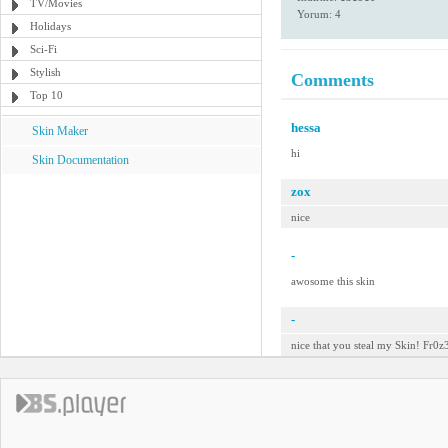
TV/Movies
Yorum: 4
Holidays
Sci-Fi
Stylish
Comments
Top 10
hessa
Skin Maker
hi
Skin Documentation
zox
nice
-
awosome this skin
-
nice that you steal my Skin! Fr0z