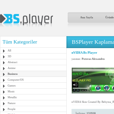
Ana Sayfa
Ürünle
BSPlayer Kaplama
Tüm Kategoriler
All
nVIDIA Bs Player
3D
yaratan:
Poteras Alexandru
Abstract
Anime
Business
Computer/OS
Games
Music
Metallic
nVIDIA Skin Created By Bebytza_
Nature
People
İndirme:
131910