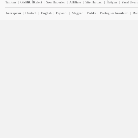
Tanıtım
|
Gizlilik İlkeleri
|
Son Haberler
|
Affiliate
|
Site Haritası
|
İletişim
|
Yasal Uyarı
Български
|
Deutsch
|
English
|
Español
|
Magyar
|
Polski
|
Português brasileiro
|
Ro