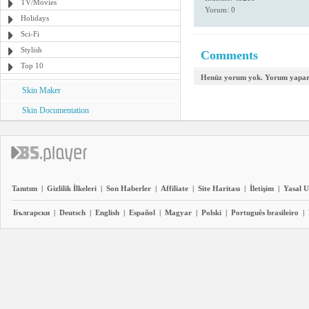
TV/Movies
Yorum: 0
Holidays
Sci-Fi
Stylish
Comments
Top 10
Henüz yorum yok. Yorum yapara
Skin Maker
Skin Documentation
Tanıtım
|
Gizlilik İlkeleri
|
Son Haberler
|
Affiliate
|
Site Haritası
|
İletişim
|
Yasal U
Български
|
Deutsch
|
English
|
Español
|
Magyar
|
Polski
|
Português brasileiro
|