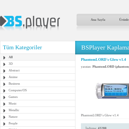
Ana Sayfa
Ürünle
BSPlayer Kaplama
Tüm Kategoriler
All
PhantomLORD´s Glow v1.4
3D
yaratan:
PhantomLORD (phantom_
Abstract
Anime
Business
Computer/OS
Games
Music
Metallic
PhantomLORD´s Glow v1.4
Nature
People
İndirme:
43280