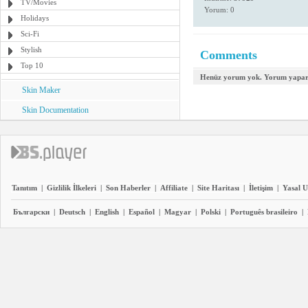
TV/Movies
Yorum: 0
Holidays
Sci-Fi
Stylish
Comments
Top 10
Henüz yorum yok. Yorum yapara
Skin Maker
Skin Documentation
Tanıtım
|
Gizlilik İlkeleri
|
Son Haberler
|
Affiliate
|
Site Haritası
|
İletişim
|
Yasal U
Български
|
Deutsch
|
English
|
Español
|
Magyar
|
Polski
|
Português brasileiro
|