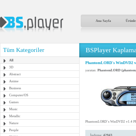
Ana Sayfa
Ürünle
BSPlayer Kaplama
Tüm Kategoriler
All
PhantomLORD´s WinDVD2 v
3D
yaratan:
PhantomLORD (phantom_
Abstract
Anime
Business
Computer/OS
Games
Music
Metallic
PhantomLORD´s WinDVD2 v1.4 P
Nature
People
İndirme:
42943