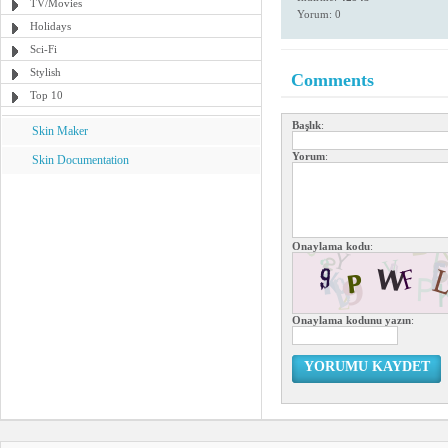
TV/Movies
Yorum: 0
Holidays
Sci-Fi
Stylish
Comments
Top 10
Başlık
:
Skin Maker
Yorum
:
Skin Documentation
Onaylama kodu
:
Onaylama kodunu yazın
:
YORUMU KAYDET