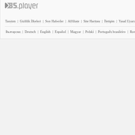
Tanıtım
|
Gizlilik İlkeleri
|
Son Haberler
|
Affiliate
|
Site Haritası
|
İletişim
|
Yasal Uyarı
Български
|
Deutsch
|
English
|
Español
|
Magyar
|
Polski
|
Português brasileiro
|
Ro