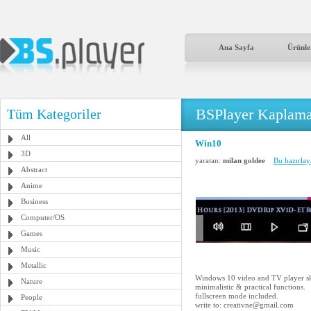
Ana Sayfa
Ürünle
BSPlayer Kaplama
Tüm Kategoriler
All
Win10
3D
yaratan:
milan goldee
Bu hazırlay
Abstract
Anime
Business
Computer/OS
Games
Music
Metallic
Windows 10 video and TV player sk
Nature
minimalistic & practical functions.
fullscreen mode included.
People
write to: creativne@gmail.com