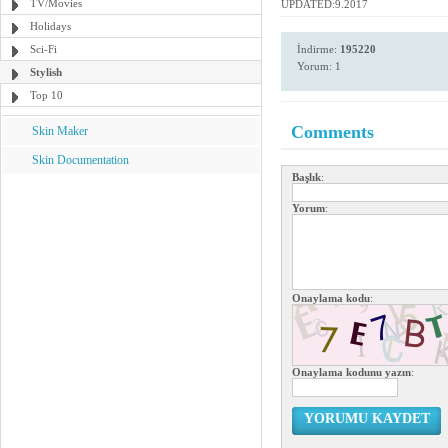
TV/Movies
UPDATED:9.2017
Holidays
Sci-Fi
İndirme:
195220
Yorum: 1
Stylish
Top 10
Comments
Skin Maker
Skin Documentation
Başlık
:
Yorum
:
Onaylama kodu
:
Onaylama kodunu yazın
:
YORUMU KAYDET