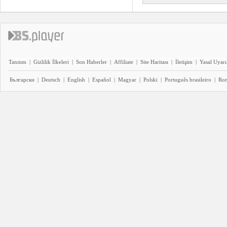
Tanıtım
|
Gizlilik İlkeleri
|
Son Haberler
|
Affiliate
|
Site Haritası
|
İletişim
|
Yasal Uyarı
Български
|
Deutsch
|
English
|
Español
|
Magyar
|
Polski
|
Português brasileiro
|
Ro