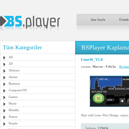
Ana Sayfa
Ürünle
BSPlayer Kaplama
Tüm Kategoriler
All
LimeW_V1.0
3D
yaratan:
Marcus - Fr0z3n
Bu hazı
Abstract
Anime
Business
Computer/OS
Games
Music
Metallic
Skin with Lime Wire Design -enjoy-
Nature
People
İndirme:
129434