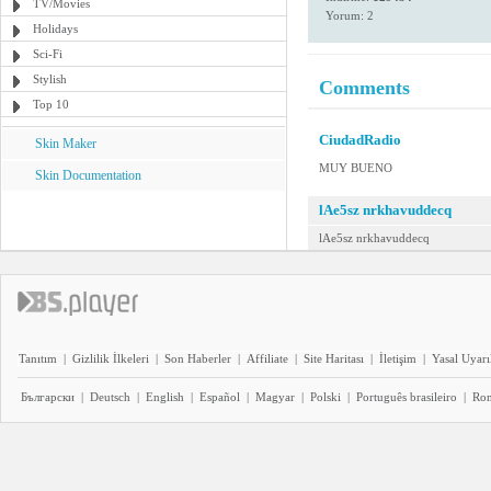
TV/Movies
Yorum: 2
Holidays
Sci-Fi
Stylish
Comments
Top 10
CiudadRadio
Skin Maker
MUY BUENO
Skin Documentation
lAe5sz nrkhavuddecq
lAe5sz nrkhavuddecq
Tanıtım
|
Gizlilik İlkeleri
|
Son Haberler
|
Affiliate
|
Site Haritası
|
İletişim
|
Yasal Uyarı
Български
|
Deutsch
|
English
|
Español
|
Magyar
|
Polski
|
Português brasileiro
|
Ro