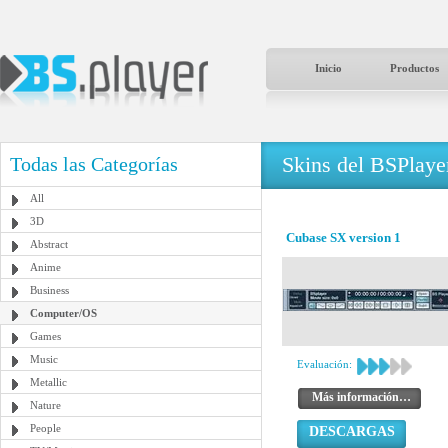
Inicio
Productos
Skins del BSPlaye
Todas las Categorías
All
3D
Cubase SX version 1
Abstract
Anime
Business
Computer/OS
Games
Music
Evaluación:
Metallic
Más información…
Nature
People
DESCARGAS