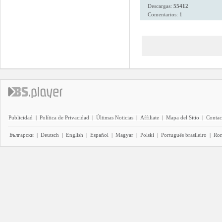
Descargas:
55412
Comentarios: 1
Publicidad
|
Política de Privacidad
|
Últimas Noticias
|
Affiliate
|
Mapa del Sitio
|
Contac
Български
|
Deutsch
|
English
|
Español
|
Magyar
|
Polski
|
Português brasileiro
|
Ro