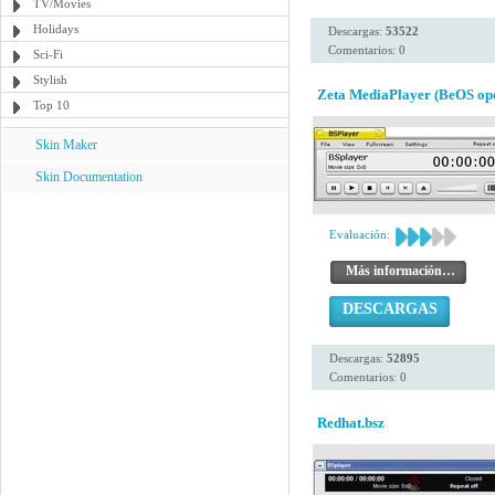
TV/Movies
Holidays
Descargas:
53522
Comentarios: 0
Sci-Fi
Stylish
Zeta MediaPlayer (BeOS ope
Top 10
Skin Maker
Skin Documentation
Evaluación:
Más información…
DESCARGAS
Descargas:
52895
Comentarios: 0
Redhat.bsz