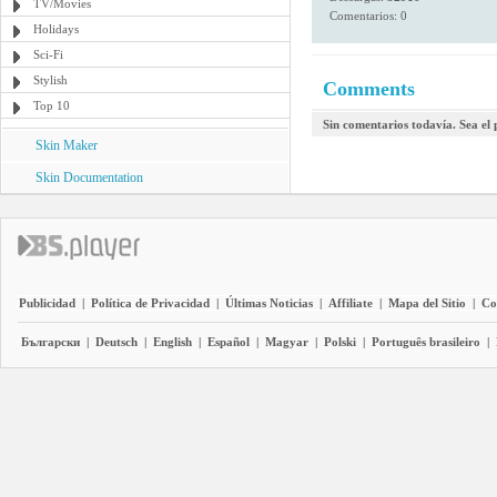
TV/Movies
Comentarios: 0
Holidays
Sci-Fi
Stylish
Comments
Top 10
Sin comentarios todavía. Sea el
Skin Maker
Skin Documentation
Publicidad
|
Política de Privacidad
|
Últimas Noticias
|
Affiliate
|
Mapa del Sitio
|
Co
Български
|
Deutsch
|
English
|
Español
|
Magyar
|
Polski
|
Português brasileiro
|