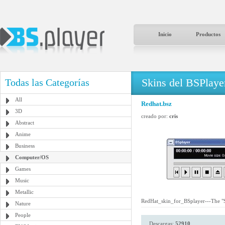
Inicio
Productos
Skins del BSPlaye
Todas las Categorías
All
Redhat.bsz
3D
creado por:
cris
Abstract
Anime
Business
Computer/OS
Games
Music
Metallic
RedHat_skin_for_BSplayer---The "S
Nature
People
Descargas:
52910