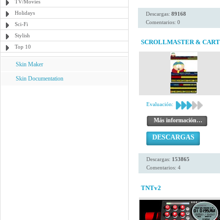
TV/Movies
Holidays
Descargas:
89168
Comentarios: 0
Sci-Fi
Stylish
SCROLLMASTER & CAR
Top 10
Skin Maker
Skin Documentation
Evaluación:
Más información…
DESCARGAS
Descargas:
153865
Comentarios: 4
TNTv2