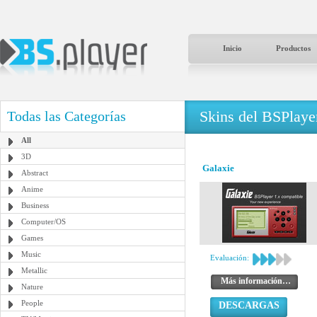
Inicio
Productos
Skins del BSPlaye
Todas las Categorías
All
3D
Galaxie
Abstract
Anime
Business
Computer/OS
Games
Music
Evaluación:
Metallic
Más información…
Nature
People
DESCARGAS