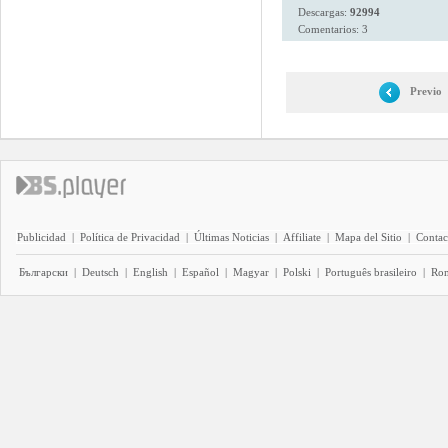
Descargas:
92994
Comentarios: 3
Previo
Publicidad
|
Política de Privacidad
|
Últimas Noticias
|
Affiliate
|
Mapa del Sitio
|
Contac
Български
|
Deutsch
|
English
|
Español
|
Magyar
|
Polski
|
Português brasileiro
|
Ro