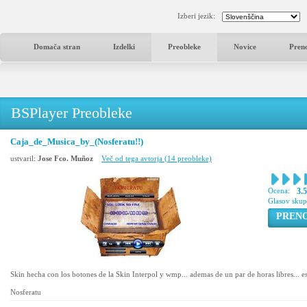
Izberi jezik:
Domača stran
Izdelki
Preobleke
Novice
Pren
BSPlayer Preobleke
Caja_de_Musica_by_(Nosferatu!!)
ustvaril:
Jose Fco. Muñoz
Več od tega avtorja (14 preobleke)
Ocena:
3.
Glasov sku
PREN
Skin hecha con los botones de la Skin Interpol y wmp... ademas de un par de horas libres... es
Nosferatu