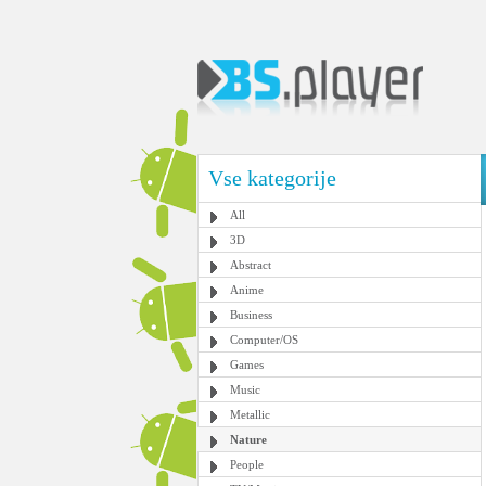
Vse kategorije
All
3D
Abstract
Anime
Business
Computer/OS
Games
Music
Metallic
Nature
People