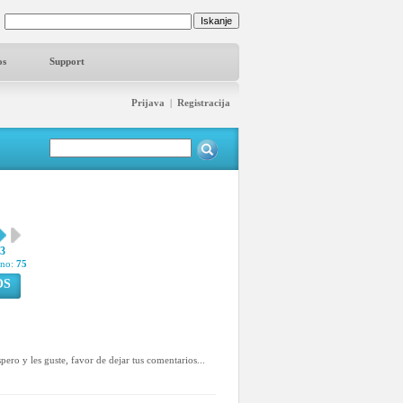
os
Support
Prijava
|
Registracija
53
pno:
75
OS
pero y les guste, favor de dejar tus comentarios...