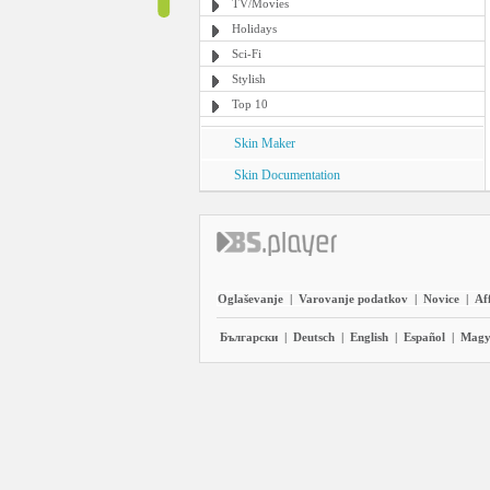
TV/Movies
Holidays
Sci-Fi
Stylish
Top 10
Skin Maker
Skin Documentation
Oglaševanje
|
Varovanje podatkov
|
Novice
|
Aff
Български
|
Deutsch
|
English
|
Español
|
Magy