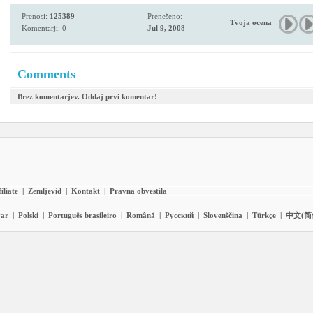
Prenosi:
125389
Prenešeno:
Tvoja ocena
Komentarji: 0
Jul 9, 2008
Comments
Brez komentarjev. Oddaj prvi komentar!
iliate
|
Zemljevid
|
Kontakt
|
Pravna obvestila
ar
|
Polski
|
Português brasileiro
|
Română
|
Pyccĸий
|
Slovenščina
|
Türkçe
|
中文(简