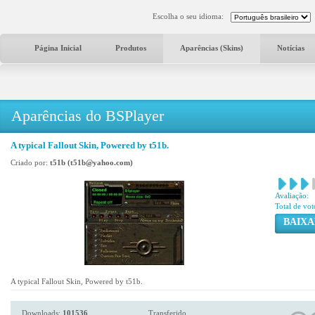
Escolha o seu idioma:
Página Inicial
Produtos
Aparências (Skins)
Notícias
Aparências do BSPlayer
A typical Fallout Skin, Powered by t51b.
Criado por:
t51b (t51b@yahoo.com)
Avaliação:
Total de vot
BAIXA
A typical Fallout Skin, Powered by t51b.
Downloads:
101536
Transferido