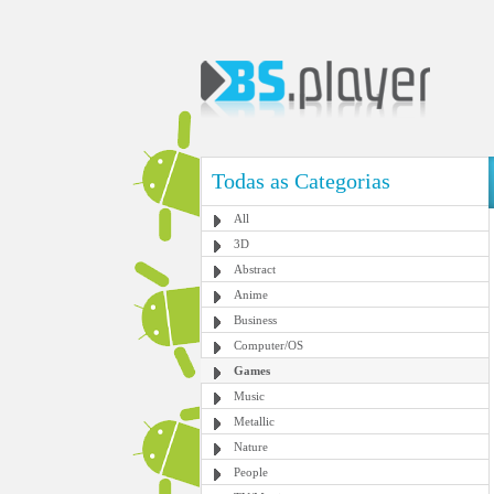
Todas as Categorias
All
3D
Abstract
Anime
Business
Computer/OS
Games
Music
Metallic
Nature
People