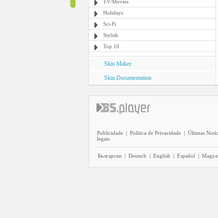
TV/Movies
Holidays
Sci-Fi
Stylish
Top 10
Skin Maker
Skin Documentation
Publicidade
|
Política de Privacidade
|
Últimas Notíc
legais
Български
|
Deutsch
|
English
|
Español
|
Magya