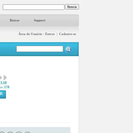
Baixar
Support
Área do Usuário - Entrar
|
Cadastre-se
3.18
os:
178
R