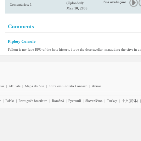
Sua avaliação:
(Uploaded):
Comentários: 1
May 10, 2006
Comments
Pipboy Console
Fallout is my fave RPG of the hole history, i love the desertweller, marauding the citys in a
ias
|
Affiliate
|
Mapa do Site
|
Entre em Contato Conosco
|
Avisos
r
|
Polski
|
Português brasileiro
|
Română
|
Pyccĸий
|
Slovenščina
|
Türkçe
|
中文(简体)