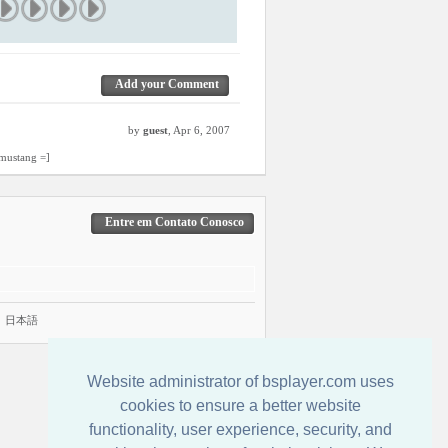
Add your Comment
by
guest
, Apr 6, 2007
 mustang =]
Entre em Contato Conosco
|
日本語
Website administrator of bsplayer.com uses
cookies to ensure a better website
functionality, user experience, security, and