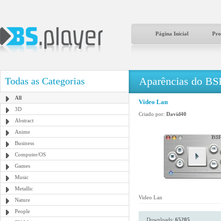
Página Inicial
Pro
Aparências do BS
Todas as Categorias
All
Video Lan
3D
Criado por:
David40
Abstract
Anime
Business
Computer/OS
Games
Music
Metallic
Video Lan
Nature
People
Downloads:
65205