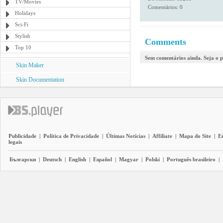
TV/Movies
Comentários: 0
Holidays
Sci-Fi
Stylish
Comments
Top 10
Sem comentários ainda. Seja o p
Skin Maker
Skin Documentation
Publicidade
|
Política de Privacidade
|
Últimas Notícias
|
Affiliate
|
Mapa do Site
|
E
legais
Български
|
Deutsch
|
English
|
Español
|
Magyar
|
Polski
|
Português brasileiro
|