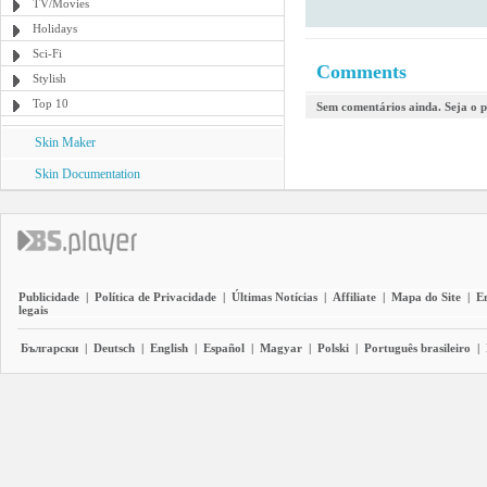
TV/Movies
Holidays
Sci-Fi
Comments
Stylish
Top 10
Sem comentários ainda. Seja o p
Skin Maker
Skin Documentation
Publicidade
|
Política de Privacidade
|
Últimas Notícias
|
Affiliate
|
Mapa do Site
|
E
legais
Български
|
Deutsch
|
English
|
Español
|
Magyar
|
Polski
|
Português brasileiro
|