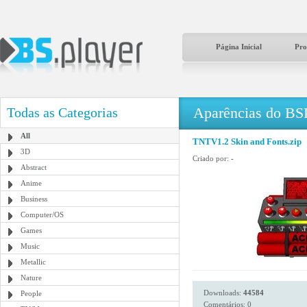
Página Inicial
Pro
Aparências do BS
Todas as Categorias
All
TNTV1.2 Skin and Fonts.zip
3D
Criado por:
-
Abstract
Anime
Business
Computer/OS
Games
Music
Metallic
Nature
Downloads:
44584
People
Comentários: 0