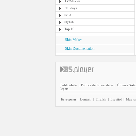
TV/Movies
Holidays
Sci-Fi
Stylish
Top 10
Skin Maker
Skin Documentation
Publicidade
|
Política de Privacidade
|
Últimas Notíc
legais
Български
|
Deutsch
|
English
|
Español
|
Magya