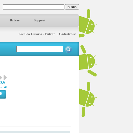
Baixar
Support
Área do Usuário - Entrar
|
Cadastre-se
2.9
os:
41
R