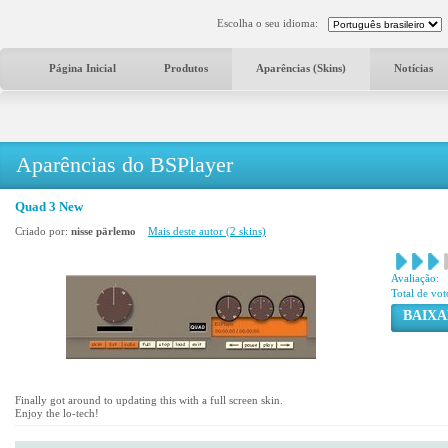
Escolha o seu idioma:
Página Inicial
Produtos
Aparências (Skins)
Notícias
Aparências do BSPlayer
Quad 3 New
Criado por:
nisse pärlemo
Mais deste autor (2 skins)
Avaliação:
Total de vot
BAIXA
Finally got around to updating this with a full screen skin.
Enjoy the lo-tech!