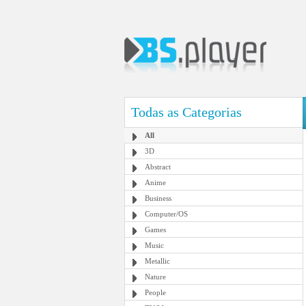
Todas as Categorias
All
3D
Abstract
Anime
Business
Computer/OS
Games
Music
Metallic
Nature
People