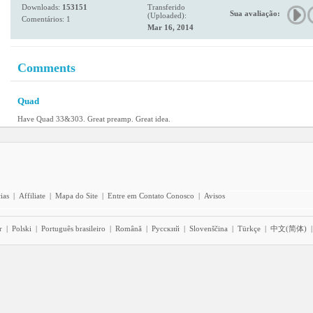
Downloads:
153151
Transferido
Sua avaliação:
(Uploaded):
Comentários: 1
Mar 16, 2014
Comments
Quad
Have Quad 33&303. Great preamp. Great idea.
ias
|
Affiliate
|
Mapa do Site
|
Entre em Contato Conosco
|
Avisos
r
|
Polski
|
Português brasileiro
|
Română
|
Pyccĸий
|
Slovenščina
|
Türkçe
|
中文(简体)