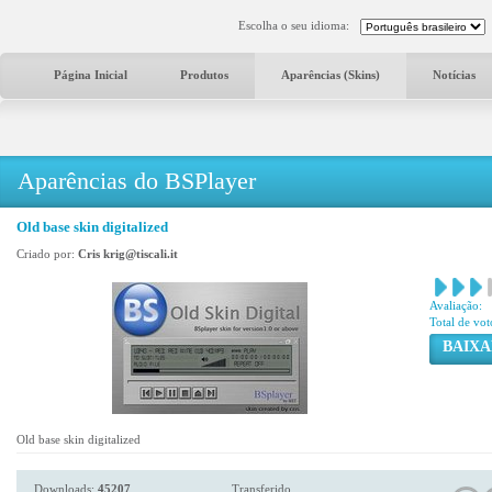
Escolha o seu idioma:
Página Inicial
Produtos
Aparências (Skins)
Notícias
Aparências do BSPlayer
Old base skin digitalized
Criado por:
Cris krig@tiscali.it
Avaliação:
Total de vot
BAIXA
Old base skin digitalized
Downloads:
45207
Transferido