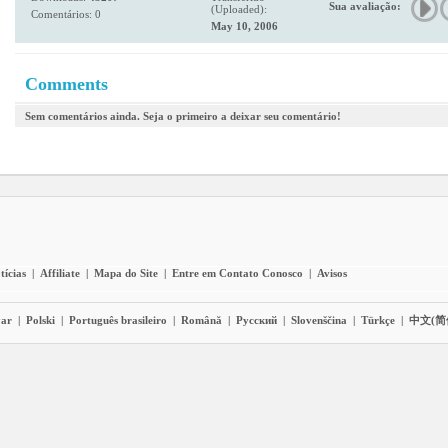
Sua avaliação:
(Uploaded):
Comentários: 0
May 10, 2006
Comments
Sem comentários ainda. Seja o primeiro a deixar seu comentário!
tícias
|
Affiliate
|
Mapa do Site
|
Entre em Contato Conosco
|
Avisos
ar
|
Polski
|
Português brasileiro
|
Română
|
Pyccĸий
|
Slovenščina
|
Türkçe
|
中文(简