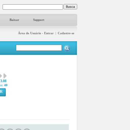
Baixar
Support
Área do Usuário - Entrar
|
Cadastre-se
3.08
os:
40
R