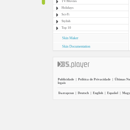
TV/Movies
Holidays
Sci-Fi
Stylish
Top 10
Skin Maker
Skin Documentation
Publicidade
|
Política de Privacidade
|
Últimas No
legais
Български
|
Deutsch
|
English
|
Español
|
Magy