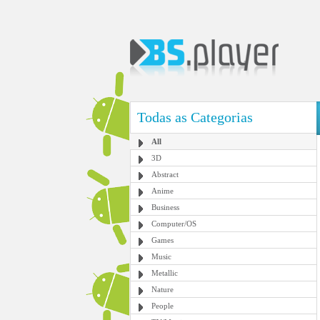
Todas as Categorias
All
3D
Abstract
Anime
Business
Computer/OS
Games
Music
Metallic
Nature
People