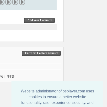
Add your Comment
Entre em Contato Conosco
体)
|
日本語
Website administrator of bsplayer.com uses
cookies to ensure a better website
functionality, user experience, security, and