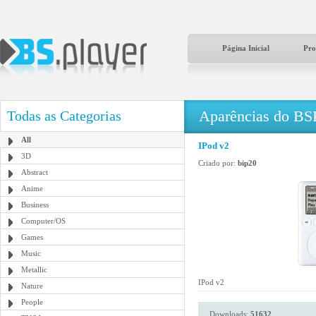
Página Inicial
Pro
Aparências do BS
Todas as Categorias
All
IPod v2
3D
Criado por:
bip20
Abstract
Anime
Business
Computer/OS
Games
Music
Metallic
IPod v2
Nature
People
Downloads:
51632