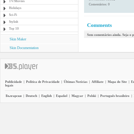
TV/Movies
Comentários: 0
Holidays
Sci-Fi
Stylish
Comments
Top 10
Sem comentários ainda. Seja o p
Skin Maker
Skin Documentation
Publicidade
|
Política de Privacidade
|
Últimas Notícias
|
Affiliate
|
Mapa do Site
|
E
legais
Български
|
Deutsch
|
English
|
Español
|
Magyar
|
Polski
|
Português brasileiro
|