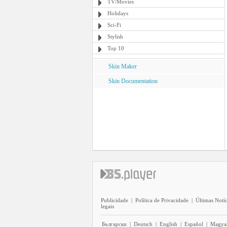
TV/Movies
Holidays
Sci-Fi
Stylish
Top 10
Skin Maker
Skin Documentation
Publicidade
|
Política de Privacidade
|
Últimas Notíc
legais
Български
|
Deutsch
|
English
|
Español
|
Magya