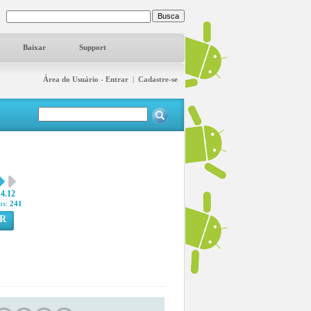
Baixar
Support
Área do Usuário - Entrar
|
Cadastre-se
4.12
os:
241
R