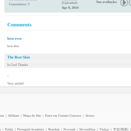
Sua avaliação:
(Uploaded):
Comentários: 3
Apr 9, 2014
Comments
best ever
best skin
The Best Skin
Is Cool Thanks
-
Very stylish!
ias
|
Affiliate
|
Mapa do Site
|
Entre em Contato Conosco
|
Avisos
r
|
Polski
|
Português brasileiro
|
Română
|
Pyccĸий
|
Slovenščina
|
Türkçe
|
中文(简体)