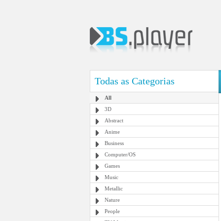
Todas as Categorias
All
3D
Abstract
Anime
Business
Computer/OS
Games
Music
Metallic
Nature
People