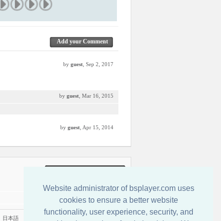
Add your Comment
by
guest
, Sep 2, 2017
by
guest
, Mar 16, 2015
by
guest
, Apr 15, 2014
Entre em Contato Conosco
Website administrator of bsplayer.com uses
cookies to ensure a better website
functionality, user experience, security, and
|
日本語