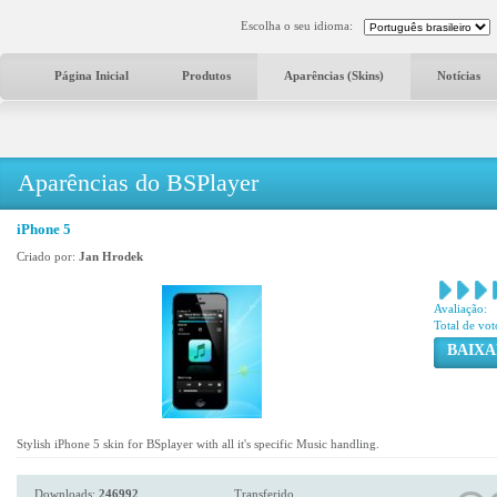
Escolha o seu idioma:
Página Inicial
Produtos
Aparências (Skins)
Notícias
Aparências do BSPlayer
iPhone 5
Criado por:
Jan Hrodek
Avaliação:
Total de vot
BAIXA
Stylish iPhone 5 skin for BSplayer with all it's specific Music handling.
Downloads:
246992
Transferido