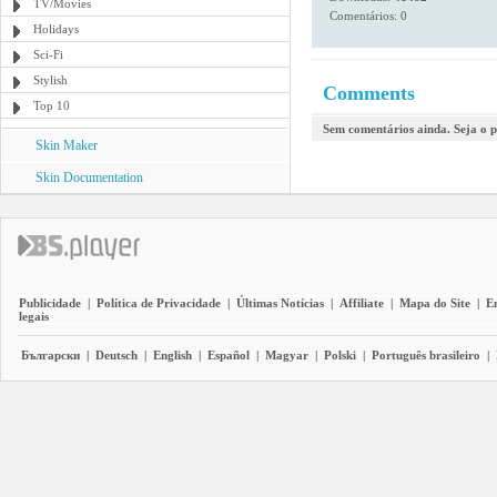
TV/Movies
Comentários: 0
Holidays
Sci-Fi
Stylish
Comments
Top 10
Sem comentários ainda. Seja o p
Skin Maker
Skin Documentation
Publicidade
|
Política de Privacidade
|
Últimas Notícias
|
Affiliate
|
Mapa do Site
|
E
legais
Български
|
Deutsch
|
English
|
Español
|
Magyar
|
Polski
|
Português brasileiro
|