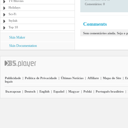
TV/Movies
Comentários: 0
Holidays
Sci-Fi
Stylish
Comments
Top 10
Sem comentários ainda. Seja o p
Skin Maker
Skin Documentation
Publicidade
|
Política de Privacidade
|
Últimas Notícias
|
Affiliate
|
Mapa do Site
|
E
legais
Български
|
Deutsch
|
English
|
Español
|
Magyar
|
Polski
|
Português brasileiro
|