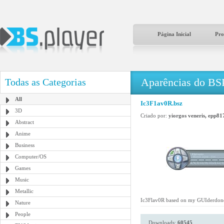
Página Inicial
Pro
Aparências do BS
Todas as Categorias
All
Ic3F1av0R.bsz
3D
Criado por:
yiorgos veneris, epp81
Abstract
Anime
Business
Computer/OS
Games
Music
Metallic
Ic3Flav0R based on my GUIderdone sk
Nature
People
Downloads:
60545