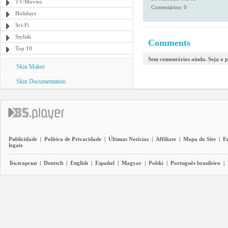
TV/Movies
Comentários: 0
Holidays
Sci-Fi
Stylish
Comments
Top 10
Sem comentários ainda. Seja o p
Skin Maker
Skin Documentation
Publicidade
|
Política de Privacidade
|
Últimas Notícias
|
Affiliate
|
Mapa do Site
|
E
legais
Български
|
Deutsch
|
English
|
Español
|
Magyar
|
Polski
|
Português brasileiro
|