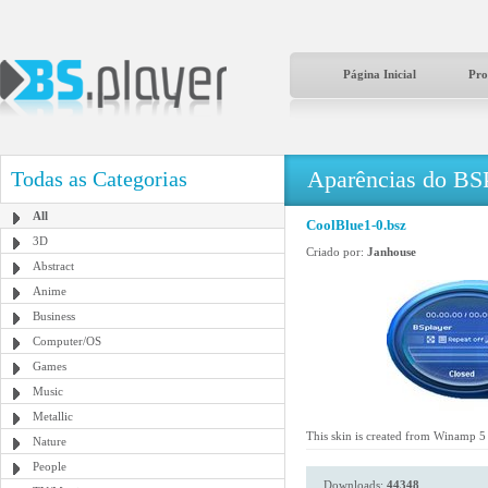
Página Inicial
Pro
Aparências do BS
Todas as Categorias
All
CoolBlue1-0.bsz
3D
Criado por:
Janhouse
Abstract
Anime
Business
Computer/OS
Games
Music
Metallic
This skin is created from Winamp 5 A
Nature
People
Downloads:
44348