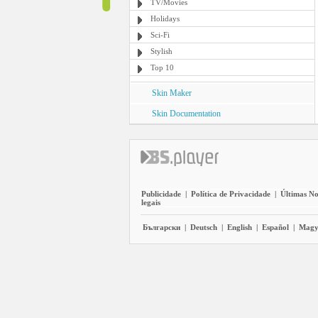
TV/Movies
Holidays
Sci-Fi
Stylish
Top 10
Skin Maker
Skin Documentation
Publicidade
|
Política de Privacidade
|
Últimas No
legais
Български
|
Deutsch
|
English
|
Español
|
Magy