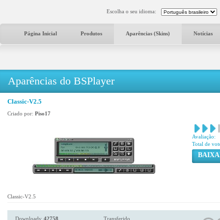
Escolha o seu idioma:
Página Inicial
Produtos
Aparências (Skins)
Notícias
Aparências do BSPlayer
Classic-V2.5
Criado por:
Piso17
Avaliação:
Total de vot
BAIXA
Classic-V2.5
Downloads:
42758
Transferido