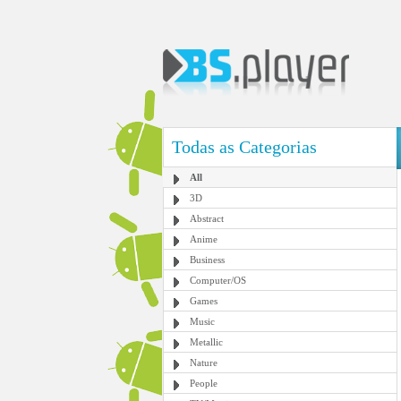
Todas as Categorias
All
3D
Abstract
Anime
Business
Computer/OS
Games
Music
Metallic
Nature
People