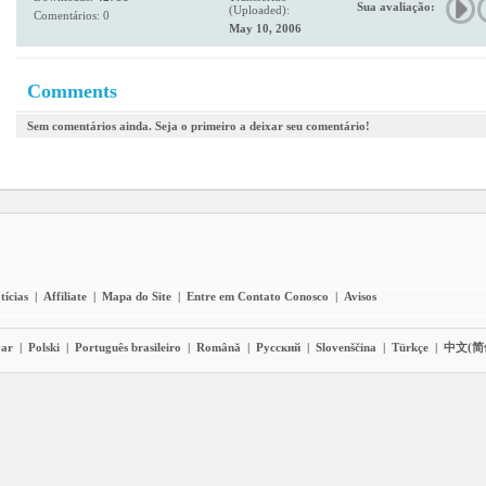
Sua avaliação:
(Uploaded):
Comentários: 0
May 10, 2006
Comments
Sem comentários ainda. Seja o primeiro a deixar seu comentário!
tícias
|
Affiliate
|
Mapa do Site
|
Entre em Contato Conosco
|
Avisos
ar
|
Polski
|
Português brasileiro
|
Română
|
Pyccĸий
|
Slovenščina
|
Türkçe
|
中文(简