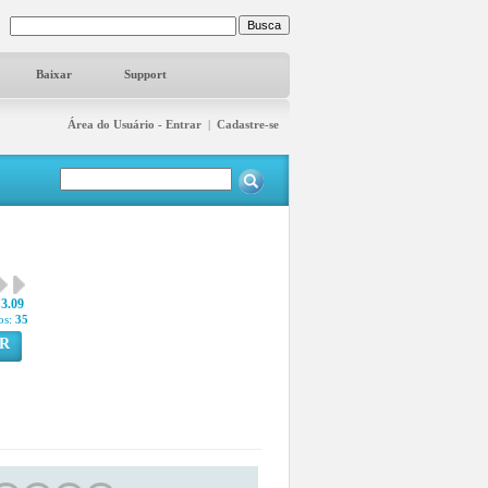
Baixar
Support
Área do Usuário - Entrar
|
Cadastre-se
3.09
os:
35
R