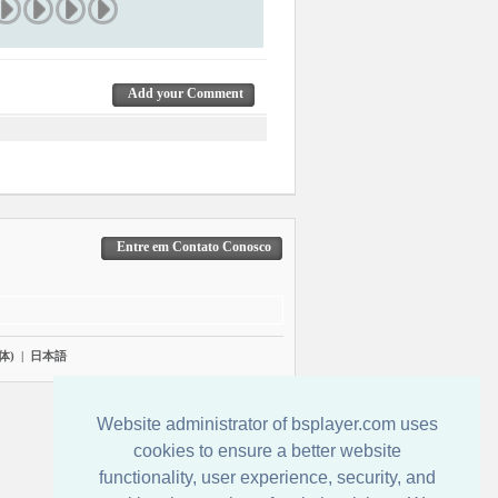
Add your Comment
Entre em Contato Conosco
体)
|
日本語
Website administrator of bsplayer.com uses
cookies to ensure a better website
functionality, user experience, security, and