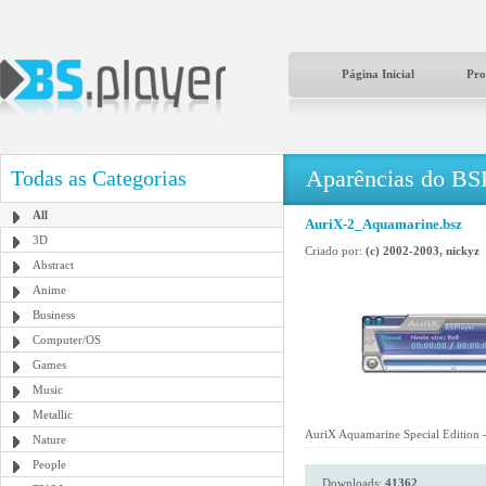
Página Inicial
Pro
Aparências do BS
Todas as Categorias
All
AuriX-2_Aquamarine.bsz
3D
Criado por:
(c) 2002-2003, nickyz
Abstract
Anime
Business
Computer/OS
Games
Music
Metallic
AuriX Aquamarine Special Edition -
Nature
People
Downloads:
41362