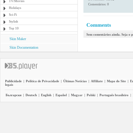
TV/Movies
Comentários: 0
Holidays
Sci-Fi
Stylish
Comments
Top 10
Sem comentários ainda. Seja o p
Skin Maker
Skin Documentation
Publicidade
|
Política de Privacidade
|
Últimas Notícias
|
Affiliate
|
Mapa do Site
|
E
legais
Български
|
Deutsch
|
English
|
Español
|
Magyar
|
Polski
|
Português brasileiro
|