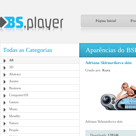
Página Inicial
Pro
Aparências do BS
Todas as Categorias
All
Adriana Sklenarikova skin
3D
Criado por:
Kara
Abstract
Anime
Business
Computer/OS
Games
Music
Metallic
Adriana Sklenarikova skin
Nature
People
Downloads:
128146