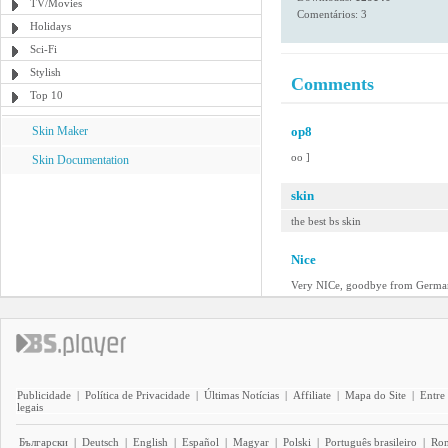
TV/Movies
Comentários: 3
Holidays
Sci-Fi
Stylish
Comments
Top 10
Skin Maker
op8
oo ]
Skin Documentation
skin
the best bs skin
Nice
Very NICe, goodbye from Germa
Publicidade
|
Política de Privacidade
|
Últimas Notícias
|
Affiliate
|
Mapa do Site
|
Entre
legais
Български
|
Deutsch
|
English
|
Español
|
Magyar
|
Polski
|
Português brasileiro
|
Ro