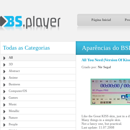
Página Inicial
Pro
Aparências do BS
Todas as Categorias
All
All You Need (Version Of Kiss
3D
Criado por:
Nir Segal
Abstract
Anime
Business
Computer/OS
Games
Music
Metallic
Like the Great KISS skin, just in a di
Nature
Many things in a simple skin.
Not a fancy one, but practical.
People
Last update: 11.07.2008