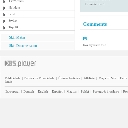
TV/Movies
Comentários: 1
Holidays
Sci-Fi
Stylish
Comments
Top 10
Skin Maker
pq
two layers re true
Skin Documentation
Publicidade
|
Política de Privacidade
|
Últimas Notícias
|
Affiliate
|
Mapa do Site
|
Entre
legais
Български
|
Deutsch
|
English
|
Español
|
Magyar
|
Polski
|
Português brasileiro
|
Ro