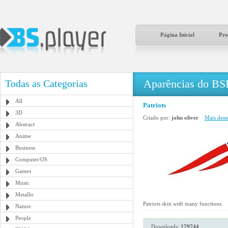
Página Inicial
Pro
Aparências do BS
Todas as Categorias
All
Patriots
3D
Criado por:
john oliver
Mais deste
Abstract
Anime
Business
Computer/OS
Games
Music
Metallic
Patriots skin with many functions.
Nature
People
Downloads:
179744