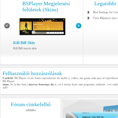
BSPlayer Megjelenési
Legutóbbi 
felületek (Skins)
Best Settings for Cri
Turn BSplayer into 
Kill Bill Skin
Kill Bill movie skin
Felhasználói hozzászólások
Carlichi
: BS.Player es un buen reproductor de audio y video, me gusta más que el reproducto
BS.Player
nuno
: bs is the best |
marcos lourenço da c.
: es é muito bom este pograma eselente , vcs estã
self!
Fórum címkefelhő
subtitles