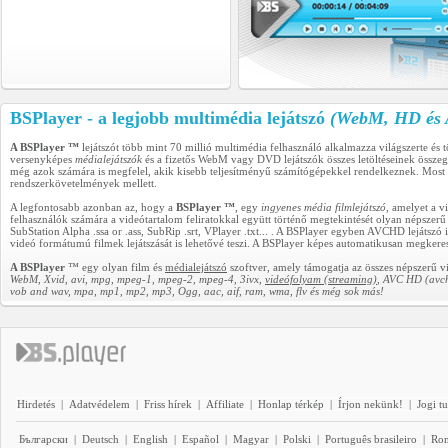
BSPlayer - a legjobb multimédia lejátszó
(WebM, HD és A
A BSPlayer ™
lejátszót több mint 70 millió multimédia felhasználó alkalmazza világszerte és
versenyképes
médialejátszók
és a fizetős WebM vagy DVD lejátszók összes letöltéseinek összegé
még azok számára is megfelel, akik kisebb teljesítményű számítógépekkel rendelkeznek. Mos
rendszerkövetelmények mellett.
A legfontosabb azonban az, hogy a
BSPlayer ™
, egy
ingyenes média filmlejátszó
, amelyet a v
felhasználók számára a videótartalom feliratokkal együtt történő megtekintését olyan népsze
SubStation Alpha .ssa or .ass, SubRip .srt, VPlayer .txt... . A BSPlayer egyben AVCHD lejáts
videó formátumú filmek lejátszását is lehetővé teszi. A BSPlayer képes automatikusan megkeresni
A BSPlayer
™ egy olyan film és
médialejátszó
szoftver, amely támogatja az összes népszerű vi
WebM, Xvid, avi, mpg, mpeg-1, mpeg-2, mpeg-4, 3ivx,
videófolyam (streaming)
, AVC HD (avch
vob and wav, mpa, mp1, mp2, mp3, Ogg, aac, aif, ram, wma, flv és még sok más!
Hirdetés
|
Adatvédelem
|
Friss hírek
|
Affiliate
|
Honlap térkép
|
Írjon nekünk!
|
Jogi t
Български
|
Deutsch
|
English
|
Español
|
Magyar
|
Polski
|
Português brasileiro
|
Ro