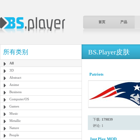
首页
产品
BS.Player皮肤
所有类别
All
3D
Patriots
Abstract
Anime
Business
Computer/OS
Games
Music
下载:
179839
Metallic
评论: 1
Nature
People
Just Play MOD