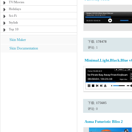
TV/Movies
Holidays
Sci-Fi
Stylish
Top 10
Skin Maker
下载:
178478
评论: 1
Skin Documentation
Minimal.Light.Black.Blue v
下载:
175605
评论: 0
Asma Futuristic Bliss 2