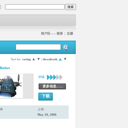
用户区——登录
|
注册
▲
▼
▲
▼
Sort by:
rating
|
downloads
 Robot
评级:
更多信息……
下载
59
上传:
May 10, 2006