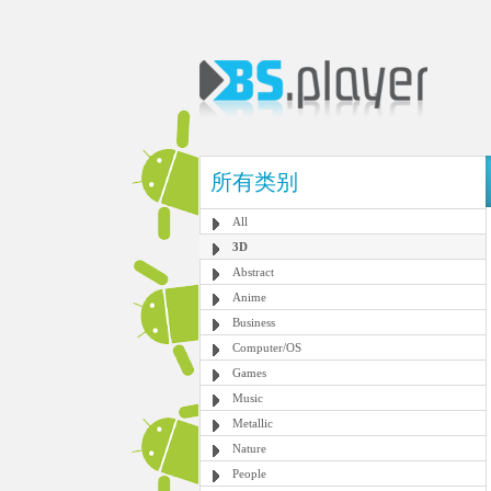
所有类别
All
3D
Abstract
Anime
Business
Computer/OS
Games
Music
Metallic
Nature
People