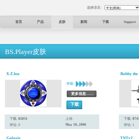
选择语言:
首页
产品
皮肤
新闻
下载
Support
BS.Player皮肤
X-Z.bsz
Robby the
评级:
更多信息……
下载
下载:
82031
上传:
下载:
874
May 10, 2006
评论: 0
评论: 1
Galaxie
TNTv2