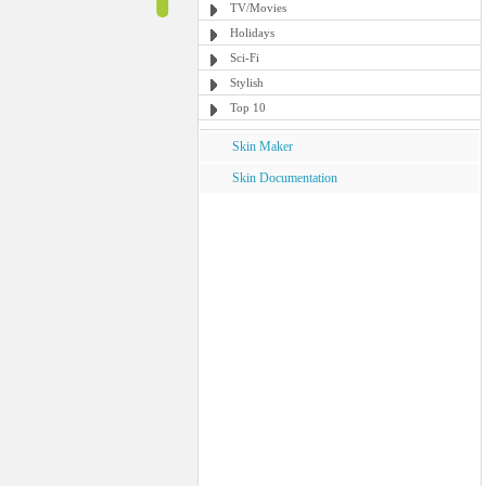
TV/Movies
Holidays
Sci-Fi
Stylish
Top 10
Skin Maker
Skin Documentation