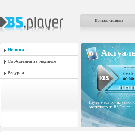
Начална страница
Новини
Актуалн
Съобщения за медиите
Ресурси
Научете всички актуални н
развитието на BS.Player.