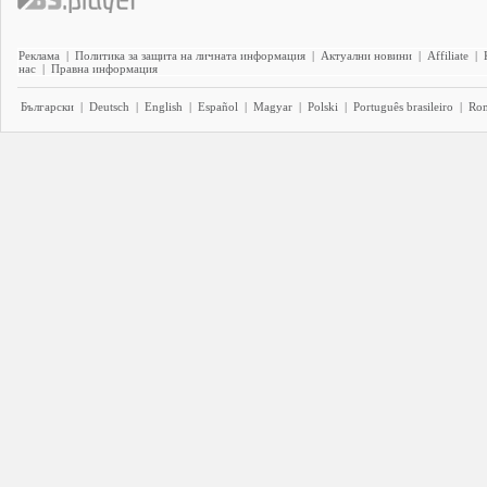
Реклама
|
Политика за защита на личната информация
|
Актуални новини
|
Affiliate
|
нас
|
Правна информация
Български
|
Deutsch
|
English
|
Español
|
Magyar
|
Polski
|
Português brasileiro
|
Ro