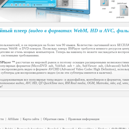
ийный плеер
(видео в форматах WebM, HD и AVC, филь
пользователей, и он переведен на более чем 90 языков. Количество скачиваний всех БЕС
атных WebM- и DVD-плееров. Поскольку плееру BSPlayer требуется немного ресурсов цент
дателям не очень мощных компьютеров. Теперь вы наконец-то можете наслаждаться воспро
 системными требованиями.
SPlayer ™
рассчитан на мировой рынок и поэтому оснащен расширенными возможностями п
лярных форматов (MicroDVD .sub, VobSub .sub + .idx, SubViewer .sub, (Advanced) SubStation A
 воспроизводить видео в формате AVCHD (Advanced Video Codec High Definition), исполь
 субтитры для воспроизводимого видео (если эти субтитры имеются в наличии).
ддерживаемым все популярные типы видео- и аудиофайлов, контейнеров и форматов, такие
 потоковое видео, AVC HD, QT QuickTime mov, RM Real media, OGM, Matroska, mkv, asf, wmv, 
е!
сти
|
Affiliate
|
Карта сайта
|
Обратная связь
|
Правовая информация