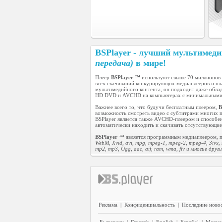
BSPlayer - лучший мультимед
передача)
в мире!
Плеер
BSPlayer ™
используют свыше 70 миллионов 
всех скачиваний конкурирующих медиаплееров и пл
мультимедийного контента, он подходит даже обла
HD DVD и AVCHD на компьютерах с минимальными
Важнее всего то, что будучи бесплатным плеером,
B
возможность смотреть видео с субтитрами многих попу
BSPlayer является также AVCHD-плеером и способен
автоматически находить и скачивать отсутствующие
BSPlayer
™ является программным медиаплеером, по
WebM, Xvid, avi, mpg, mpeg-1, mpeg-2, mpeg-4, 3ivx,
mp2, mp3, Ogg, aac, aif, ram, wma, flv и многие други
Реклама
|
Конфиденциальность
|
Последние ново