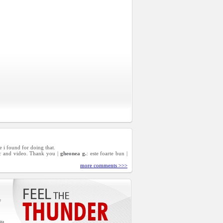
re i found for doing that.
sic and video. Thank you |
gheonea g.
: este foarte bun |
more comments >>>