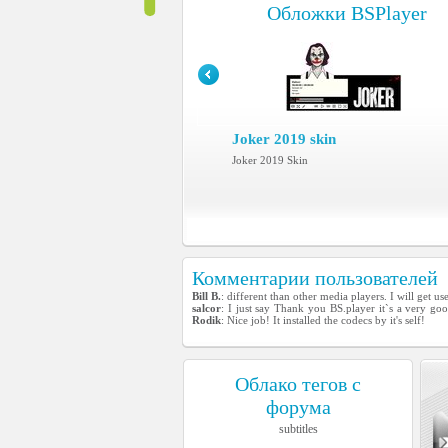
Обложки BSPlayer
Joker 2019 skin
Joker 2019 Skin
Комментарии пользователей
Bill B.
: different than other media players. I will get us
salcor
: I just say Thank you BS.player it`s a very goo
Rodik
: Nice job! It installed the codecs by it's self!
Облако тегов с
форума
subtitles