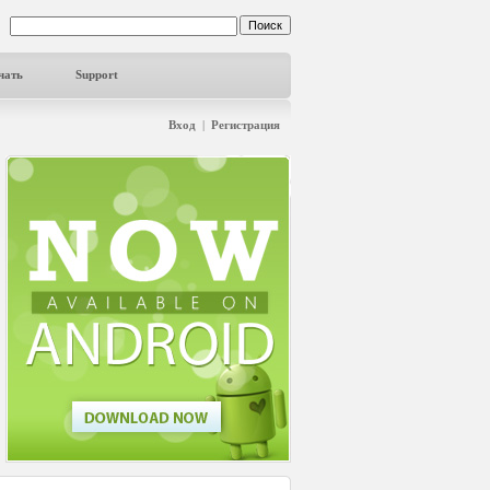
чать
Support
Вход
|
Регистрация