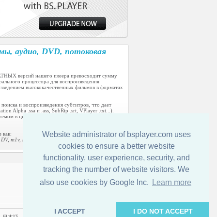
мы, аудио, DVD, потоковая
ПЛАТНЫХ версий нашего плеера превосходит сумму
рального процессора для воспроизведения
изведением высококачественных фильмов в форматах
оиска и воспроизведения субтитров, что дает
lpha .ssa и .ass, SubRip .srt, VPlayer .txt...).
зуемом в цифровых видеокамерах. BSPlayer может
Website administrator of bsplayer.com uses
 как:
DV, m1v, m2v, mp4, mpv, swf, vob и wav, mpa, mp1,
cookies to ensure a better website
functionality, user experience, security, and
tracking the number of website visitors. We
Обратная связь
also use cookies by Google Inc.
Learn more
I ACCEPT
I DO NOT ACCEPT