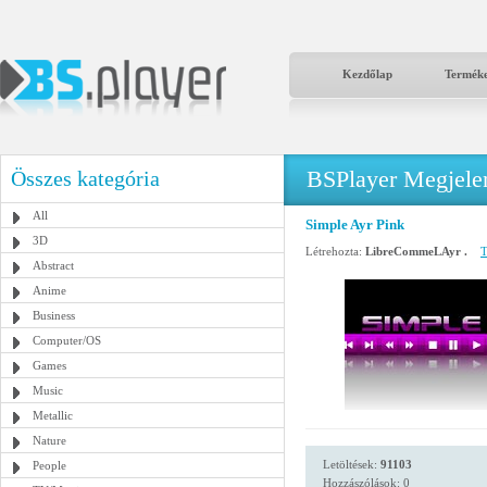
Kezdőlap
Termék
BSPlayer Megjelené
Összes kategória
All
Simple Ayr Pink
3D
Létrehozta:
LibreCommeLAyr .
T
Abstract
Anime
Business
Computer/OS
Games
Music
Metallic
Nature
Letöltések:
91103
People
Hozzászólások: 0