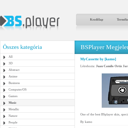
Kezdőlap
Termék
BSPlayer Megjelené
Összes kategória
All
MyCassette by [kamo]
3D
Létrehozta:
Juan Camilo Ortiz Jar
Abstract
Anime
Business
Computer/OS
Games
Music
Metallic
One of the best BSplayer skin, speci
Nature
By kamo
People