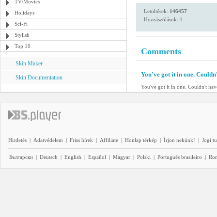
TV/Movies
Letöltések:
146457
Holidays
Hozzászólások: 1
Sci-Fi
Stylish
Top 10
Comments
Skin Maker
You've got it in one. Couldn'
Skin Documentation
You've got it in one. Couldn't have
Hirdetés
|
Adatvédelem
|
Friss hírek
|
Affiliate
|
Honlap térkép
|
Írjon nekünk!
|
Jogi t
Български
|
Deutsch
|
English
|
Español
|
Magyar
|
Polski
|
Português brasileiro
|
Ro