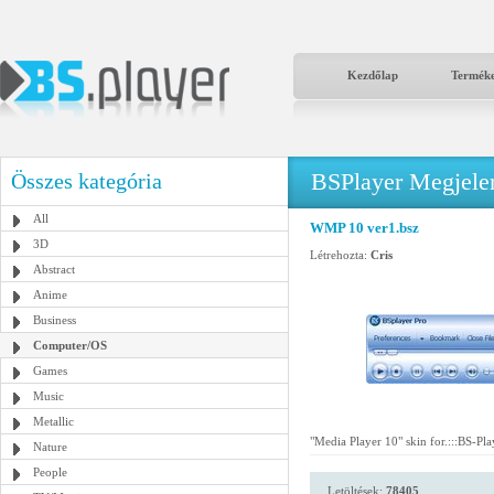
Kezdőlap
Termék
BSPlayer Megjelené
Összes kategória
All
WMP 10 ver1.bsz
3D
Létrehozta:
Cris
Abstract
Anime
Business
Computer/OS
Games
Music
Metallic
"Media Player 10" skin for.:::BS-Pla
Nature
People
Letöltések:
78405