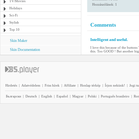
TV/Movies
Hozzászólások: 1
Holidays
Sci-Fi
Stylish
Comments
Top 10
Intelligent and useful.
Skin Maker
I love this because of the buttons
Skin Documentation
this. Too GOOD ! But another hig
Hirdetés
|
Adatvédelem
|
Friss hírek
|
Affiliate
|
Honlap térkép
|
Írjon nekünk!
|
Jogi t
Български
|
Deutsch
|
English
|
Español
|
Magyar
|
Polski
|
Português brasileiro
|
Ro