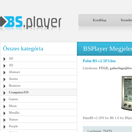
Kezdőlap
Termék
BSPlayer Megjelené
Összes kategória
All
Palm BS v2.5FS.bsz
3D
Létrehozta:
FÜGE, gaborfuge@fre
Abstract
Anime
Business
Computer/OS
Games
Music
Metallic
PalmBS v2.5FS for BS 1.0 for BSp
Nature
People
Letöltések:
75275