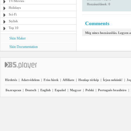
TV/Movies
Hozzászólások: 0
Holidays
Sci-Fi
Stylish
Comments
Top 10
Még nincs hozzászólás. Legyen a
Skin Maker
Skin Documentation
Hirdetés
|
Adatvédelem
|
Friss hírek
|
Affiliate
|
Honlap térkép
|
Írjon nekünk!
|
Jo
Български
|
Deutsch
|
English
|
Español
|
Magyar
|
Polski
|
Português brasileiro
|