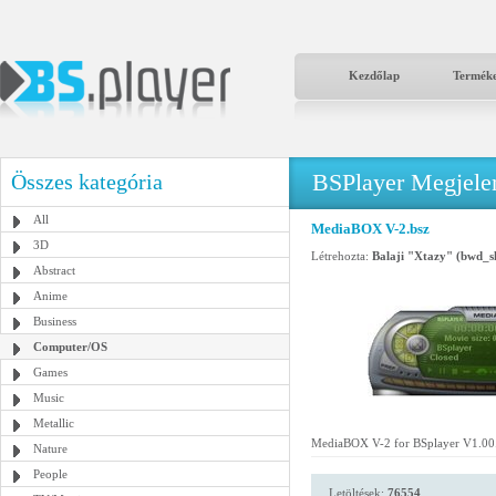
Kezdőlap
Termék
BSPlayer Megjelené
Összes kategória
All
MediaBOX V-2.bsz
3D
Létrehozta:
Balaji "Xtazy" (bwd_
Abstract
Anime
Business
Computer/OS
Games
Music
Metallic
MediaBOX V-2 for BSplayer V1.00.
Nature
People
Letöltések:
76554