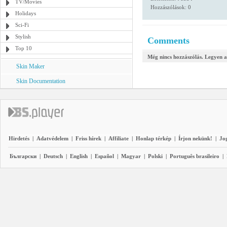
TV/Movies
Hozzászólások: 0
Holidays
Sci-Fi
Stylish
Comments
Top 10
Még nincs hozzászólás. Legyen a
Skin Maker
Skin Documentation
Hirdetés
|
Adatvédelem
|
Friss hírek
|
Affiliate
|
Honlap térkép
|
Írjon nekünk!
|
Jo
Български
|
Deutsch
|
English
|
Español
|
Magyar
|
Polski
|
Português brasileiro
|