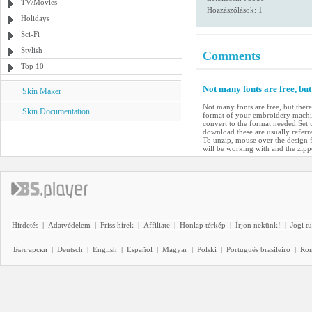
TV/Movies
Hozzászólások: 1
Holidays
Sci-Fi
Stylish
Comments
Top 10
Not many fonts are free, bu
Skin Maker
Not many fonts are free, but ther
Skin Documentation
format of your embroidery machin
convert to the format needed.Set 
download these are usually referre
To unzip, mouse over the design fi
will be working with and the zipp
Hirdetés
|
Adatvédelem
|
Friss hírek
|
Affiliate
|
Honlap térkép
|
Írjon nekünk!
|
Jogi t
Български
|
Deutsch
|
English
|
Español
|
Magyar
|
Polski
|
Português brasileiro
|
Ro