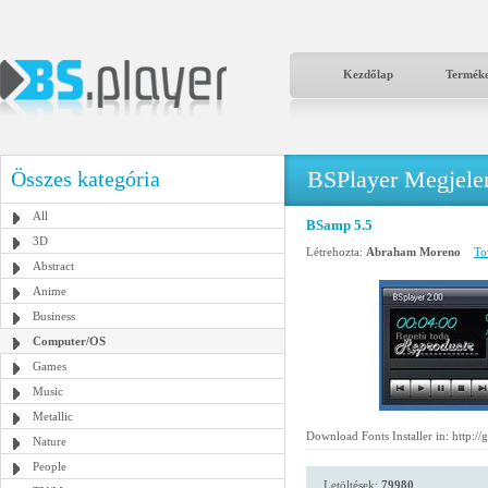
Kezdőlap
Termék
BSPlayer Megjelené
Összes kategória
All
BSamp 5.5
3D
Létrehozta:
Abraham Moreno
To
Abstract
Anime
Business
Computer/OS
Games
Music
Metallic
Download Fonts Installer in: http:/
Nature
People
Letöltések:
79980