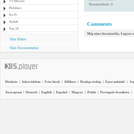
TV/Movies
Hozzászólások: 0
Holidays
Sci-Fi
Stylish
Comments
Top 10
Még nincs hozzászólás. Legyen a
Skin Maker
Skin Documentation
Hirdetés
|
Adatvédelem
|
Friss hírek
|
Affiliate
|
Honlap térkép
|
Írjon nekünk!
|
Jo
Български
|
Deutsch
|
English
|
Español
|
Magyar
|
Polski
|
Português brasileiro
|