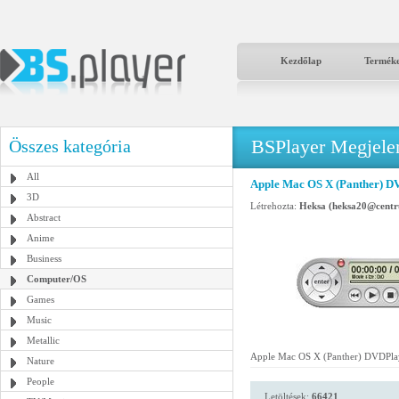
Kezdőlap
Termék
BSPlayer Megjelené
Összes kategória
All
Apple Mac OS X (Panther) D
3D
Létrehozta:
Heksa (heksa20@centr
Abstract
Anime
Business
Computer/OS
Games
Music
Metallic
Apple Mac OS X (Panther) DVDPla
Nature
People
Letöltések:
66421