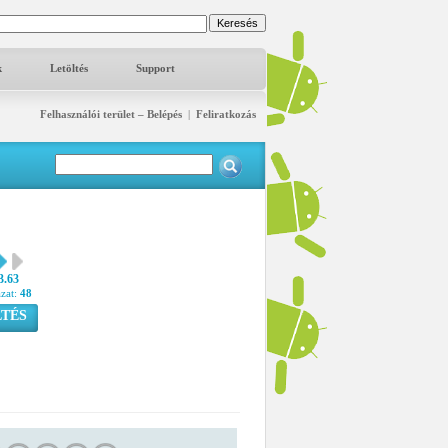
k
Letöltés
Support
Felhasználói terület – Belépés
|
Feliratkozás
3.63
azat:
48
TÉS