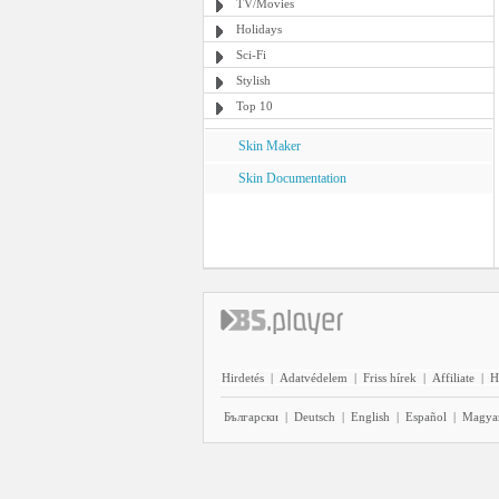
TV/Movies
Holidays
Sci-Fi
Stylish
Top 10
Skin Maker
Skin Documentation
Hirdetés
|
Adatvédelem
|
Friss hírek
|
Affiliate
|
H
Български
|
Deutsch
|
English
|
Español
|
Magya