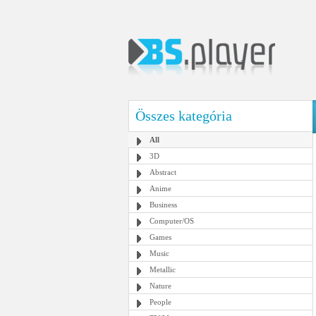
Összes kategória
All
3D
Abstract
Anime
Business
Computer/OS
Games
Music
Metallic
Nature
People