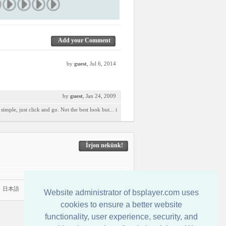
Add your Comment
by
guest
, Jul 6, 2014
by
guest
, Jan 24, 2009
ple, just click and go. Not the best look but... i
Írjon nekünk!
|
日本語
Website administrator of bsplayer.com uses
cookies to ensure a better website
functionality, user experience, security, and