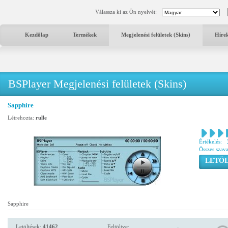
Válassza ki az Ön nyelvét:
Kezdőlap
Termékek
Megjelenési felületek (Skins)
Híre
BSPlayer Megjelenési felületek (Skins)
Sapphire
Létrehozta:
rulle
Értékelés:
Összes szav
LETÖL
Sapphire
Letöltések:
41462
Feltöltve: