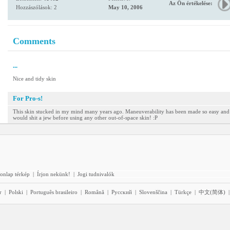
Az Ön értékelése:
Hozzászólások: 2
May 10, 2006
Comments
...
Nice and tidy skin
For Pro-s!
This skin stucked in my mind many years ago. Maneuverability has been made so easy and sim
would shit a jew before using any other out-of-space skin! :P
onlap térkép
|
Írjon nekünk!
|
Jogi tudnivalók
r
|
Polski
|
Português brasileiro
|
Română
|
Pyccĸий
|
Slovenščina
|
Türkçe
|
中文(简体)