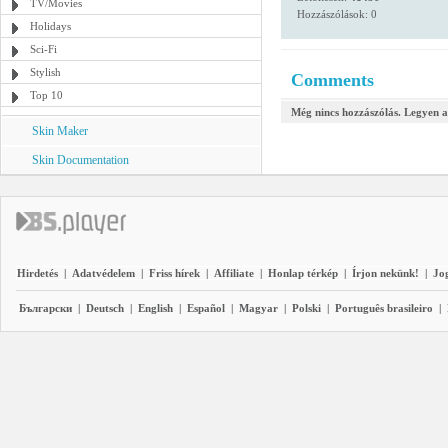
TV/Movies
Hozzászólások: 0
Holidays
Sci-Fi
Stylish
Comments
Top 10
Még nincs hozzászólás. Legyen a
Skin Maker
Skin Documentation
Hirdetés
|
Adatvédelem
|
Friss hírek
|
Affiliate
|
Honlap térkép
|
Írjon nekünk!
|
Jo
Български
|
Deutsch
|
English
|
Español
|
Magyar
|
Polski
|
Português brasileiro
|