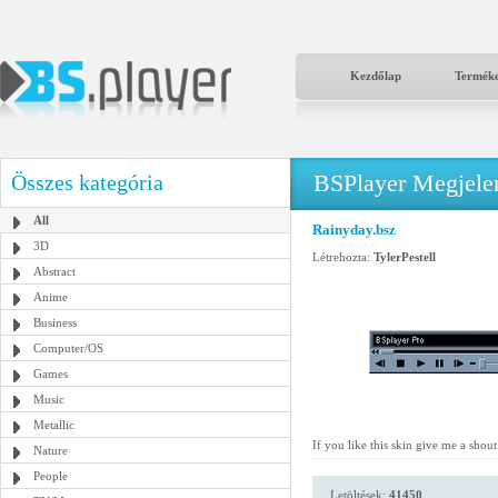
Kezdőlap
Termék
BSPlayer Megjelené
Összes kategória
All
Rainyday.bsz
3D
Létrehozta:
TylerPestell
Abstract
Anime
Business
Computer/OS
Games
Music
Metallic
If you like this skin give me a sho
Nature
People
Letöltések:
41450