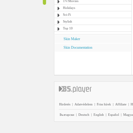
TV/Movies
Holidays
Sci-Fi
Stylish
Top 10
Skin Maker
Skin Documentation
Hirdetés
|
Adatvédelem
|
Friss hírek
|
Affiliate
|
H
Български
|
Deutsch
|
English
|
Español
|
Magya