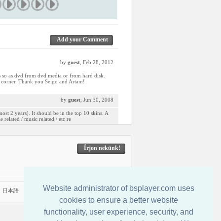
Add your Comment
by
guest
, Feb 28, 2012
ies so as dvd from dvd media or from hard disk.
ht corner. Thank you Seigo and Artam!
by
guest
, Jun 30, 2008
lmost 2 years). It should be in the top 10 skins. A
related / music related / etc re
Írjon nekünk!
Website administrator of bsplayer.com uses
|
日本語
cookies to ensure a better website
functionality, user experience, security, and