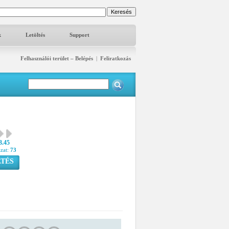
k
Letöltés
Support
Felhasználói terület – Belépés
|
Feliratkozás
3.45
azat:
73
TÉS