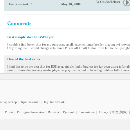
Az Ön értékelése:
Hozzászólások: 2
May 10, 2006
Comments
Best simple skin fo BSPlayer
I couldn't find better skin for my purposes: small, excellent interface for playing avi mov
Only thing that I would change is to move Power off (Exit) button from left to the up-rig
One of the best skins
I find this to be the best skin for BSPlayer, simple, light, bugless (so far been using it for a
skin for those that use any media player to play media, not to have big bubbles full of movie 
onlap térkép
|
Írjon nekünk!
|
Jogi tudnivalók
r
|
Polski
|
Português brasileiro
|
Română
|
Pyccĸий
|
Slovenščina
|
Türkçe
|
中文(简体)