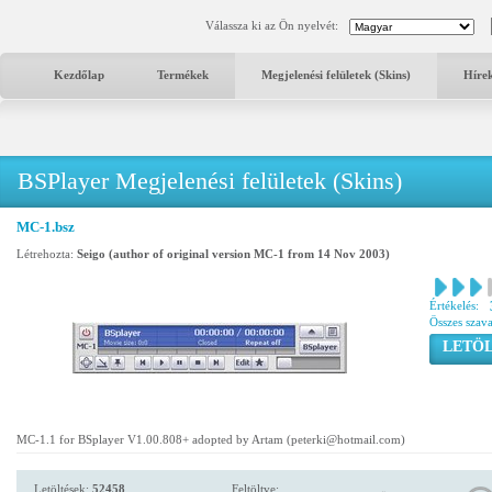
Válassza ki az Ön nyelvét:
Kezdőlap
Termékek
Megjelenési felületek (Skins)
Híre
BSPlayer Megjelenési felületek (Skins)
MC-1.bsz
Létrehozta:
Seigo (author of original version MC-1 from 14 Nov 2003)
Értékelés:
Összes szav
LETÖL
MC-1.1 for BSplayer V1.00.808+ adopted by Artam (peterki@hotmail.com)
Letöltések:
52458
Feltöltve: