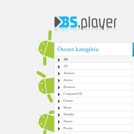
Összes kategória
All
3D
Abstract
Anime
Business
Computer/OS
Games
Music
Metallic
Nature
People