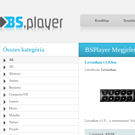
Kezdőlap
Termék
BSPlayer Megjelené
Összes kategória
All
Leviathan v1.0.bsz
3D
Létrehozta:
Leviathan
Abstract
Anime
Business
Computer/OS
Games
Music
Metallic
Leviathan v1.0 ...y eeeeeeeeeso! ho
Nature
People
Letöltések:
43516