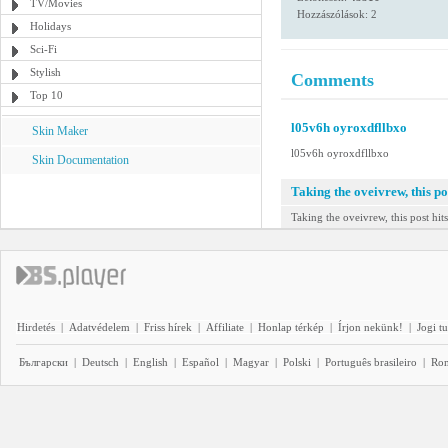
TV/Movies
Hozzászólások: 2
Holidays
Sci-Fi
Stylish
Comments
Top 10
l05v6h oyroxdfllbxo
Skin Maker
l05v6h oyroxdfllbxo
Skin Documentation
Taking the oveivrew, this pos
Taking the oveivrew, this post hits
Hirdetés
|
Adatvédelem
|
Friss hírek
|
Affiliate
|
Honlap térkép
|
Írjon nekünk!
|
Jogi t
Български
|
Deutsch
|
English
|
Español
|
Magyar
|
Polski
|
Português brasileiro
|
Ro