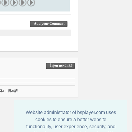
Add your Comment
Írjon nekünk!
体)
|
日本語
Website administrator of bsplayer.com uses
cookies to ensure a better website
functionality, user experience, security, and