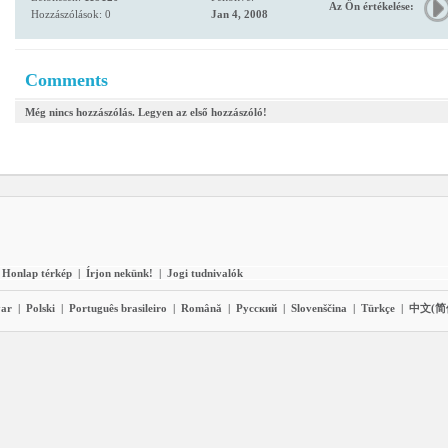
Az Ön értékelése:
Hozzászólások: 0
Jan 4, 2008
Comments
Még nincs hozzászólás. Legyen az első hozzászóló!
Honlap térkép
|
Írjon nekünk!
|
Jogi tudnivalók
ar
|
Polski
|
Português brasileiro
|
Română
|
Pyccĸий
|
Slovenščina
|
Türkçe
|
中文(简