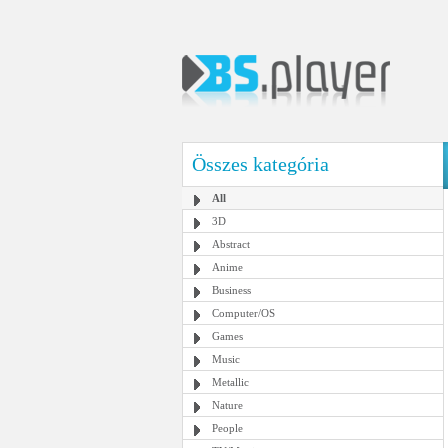
Összes kategória
All
3D
Abstract
Anime
Business
Computer/OS
Games
Music
Metallic
Nature
People