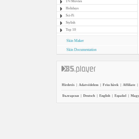
TV/Movies
Holidays
Sci-Fi
Stylish
Top 10
Skin Maker
Skin Documentation
Hirdetés
|
Adatvédelem
|
Friss hírek
|
Affiliate
|
Български
|
Deutsch
|
English
|
Español
|
Magy