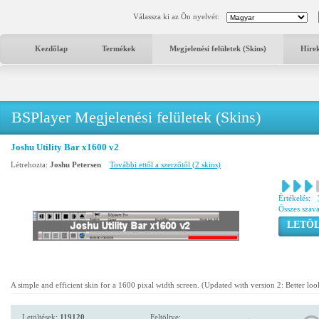
Válassza ki az Ön nyelvét:
Kezdőlap
Termékek
Megjelenési felületek (Skins)
Híre
BSPlayer Megjelenési felületek (Skins)
Joshu Utility Bar x1600 v2
Létrehozta:
Joshu Petersen
További ettől a szerzőtől (2 skins)
Értékelés:
Összes szav
LETÖL
A simple and efficient skin for a 1600 pixal width screen. (Updated with version 2: Better lo
Letöltések:
119120
Feltöltve: