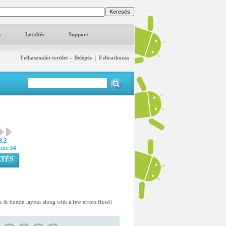
k
Letöltés
Support
Felhasználói terület – Belépés
|
Feliratkozás
3.2
azat:
54
TÉS
ok & button layout along with a few errors fixed)