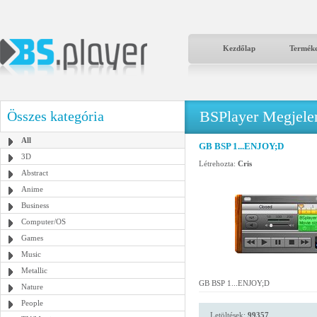
Kezdőlap
Termék
BSPlayer Megjelené
Összes kategória
All
GB BSP 1...ENJOY;D
3D
Létrehozta:
Cris
Abstract
Anime
Business
Computer/OS
Games
Music
Metallic
GB BSP 1...ENJOY;D
Nature
People
Letöltések:
99357