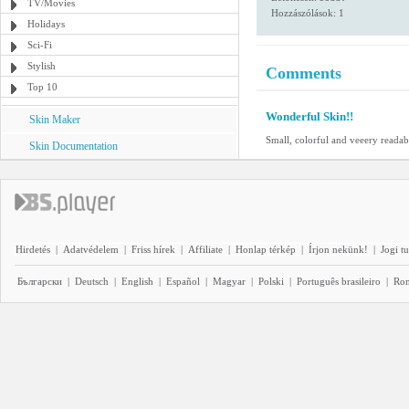
TV/Movies
Hozzászólások: 1
Holidays
Sci-Fi
Stylish
Comments
Top 10
Wonderful Skin!!
Skin Maker
Small, colorful and veeery readab
Skin Documentation
Hirdetés
|
Adatvédelem
|
Friss hírek
|
Affiliate
|
Honlap térkép
|
Írjon nekünk!
|
Jogi t
Български
|
Deutsch
|
English
|
Español
|
Magyar
|
Polski
|
Português brasileiro
|
Ro