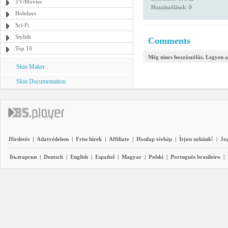
TV/Movies
Hozzászólások: 0
Holidays
Sci-Fi
Stylish
Comments
Top 10
Még nincs hozzászólás. Legyen a
Skin Maker
Skin Documentation
Hirdetés
|
Adatvédelem
|
Friss hírek
|
Affiliate
|
Honlap térkép
|
Írjon nekünk!
|
Jo
Български
|
Deutsch
|
English
|
Español
|
Magyar
|
Polski
|
Português brasileiro
|