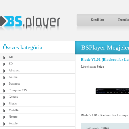
Kezdőlap
Termék
BSPlayer Megjelené
Összes kategória
All
Blade V1.01 (Blackout for La
3D
Létrehozta:
Seigo
Abstract
Anime
Business
Computer/OS
Games
Music
Metallic
Blade V1.01 (Blackout for Laptops
Nature
People
Letöltések:
67042