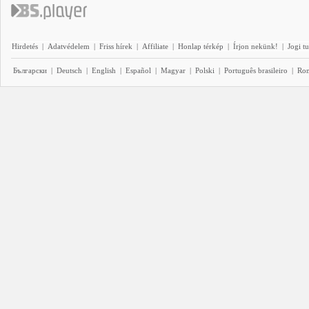
Hirdetés
|
Adatvédelem
|
Friss hírek
|
Affiliate
|
Honlap térkép
|
Írjon nekünk!
|
Jogi t
Български
|
Deutsch
|
English
|
Español
|
Magyar
|
Polski
|
Português brasileiro
|
Ro