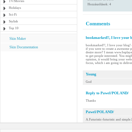
TV/Movies
Hozzászólások: 4
Holidays
Sci-Fi
Stylish
Comments
Top 10
bookmarked!!, I love your bl
Skin Maker
bookmarked!!, I love your blog! c
Skin Documentation
if you were to create a awesome p
desire more? I mean www.bsplayer
to get people interested. You migh
opinion, it would bring your websit
focus, which i am going to delive
Young
God
Reply to Pawel/POLAND/
Thanks
Pawel/POLAND/
A.Futuristic-futuristic and simple.I