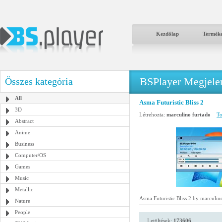
Kezdőlap
Termék
BSPlayer Megjelené
Összes kategória
All
Asma Futuristic Bliss 2
3D
Létrehozta:
marculino furtado
To
Abstract
Anime
Business
Computer/OS
Games
Music
Metallic
Asma Futuristic Bliss 2 by marculin
Nature
People
Letöltések:
173606