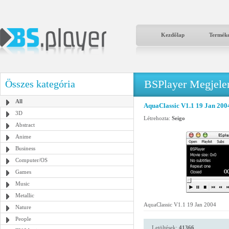
Kezdőlap
Termék
BSPlayer Megjelené
Összes kategória
All
AquaClassic V1.1 19 Jan 200
3D
Létrehozta:
Seigo
Abstract
Anime
Business
Computer/OS
Games
Music
Metallic
AquaClassic V1.1 19 Jan 2004
Nature
People
Letöltések:
41366