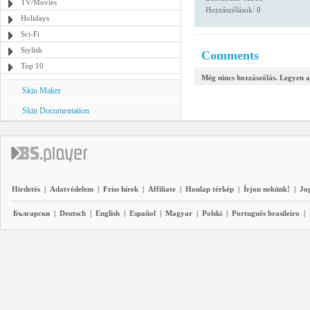
TV/Movies
Hozzászólások: 0
Holidays
Sci-Fi
Stylish
Comments
Top 10
Még nincs hozzászólás. Legyen a
Skin Maker
Skin Documentation
Hirdetés
|
Adatvédelem
|
Friss hírek
|
Affiliate
|
Honlap térkép
|
Írjon nekünk!
|
Jo
Български
|
Deutsch
|
English
|
Español
|
Magyar
|
Polski
|
Português brasileiro
|