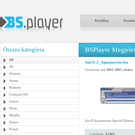
Kezdőlap
Termék
BSPlayer Megjelené
Összes kategória
All
AuriX-2_Aquamarine.bsz
3D
Létrehozta:
(c) 2002-2003, nickyz
Abstract
Anime
Business
Computer/OS
Games
Music
Metallic
AuriX Aquamarine Special Edition -
Nature
People
Letöltések:
41383