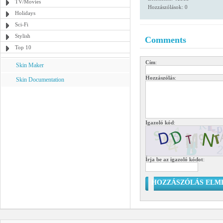
TV/Movies
Hozzászólások: 0
Holidays
Sci-Fi
Stylish
Comments
Top 10
Cím
:
Skin Maker
Hozzászólás
:
Skin Documentation
Igazoló kód
:
Írja be az igazoló kódot
:
HOZZÁSZÓLÁS ELM