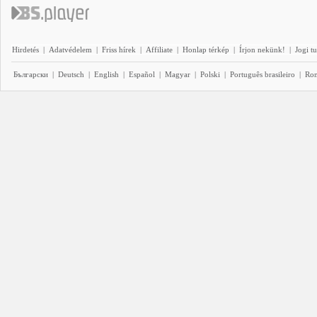
Hirdetés
|
Adatvédelem
|
Friss hírek
|
Affiliate
|
Honlap térkép
|
Írjon nekünk!
|
Jogi t
Български
|
Deutsch
|
English
|
Español
|
Magyar
|
Polski
|
Português brasileiro
|
Ro